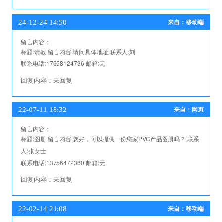
24-12-24 14:50
来自：移动端
留言内容：
标题:
请教
留言内容:
请问具体地址
联系人:
刘
联系电话:
17658124736
邮箱:
无
回复内容：
未回复
22-07-11 18:32
来自：网页
留言内容：
标题:
图册
留言内容:
您好，可以提供一份您家PVC产品图册吗？
联系
人:
张女士
联系电话:
13756472360
邮箱:
无
回复内容：
未回复
22-02-14 21:08
来自：移动端