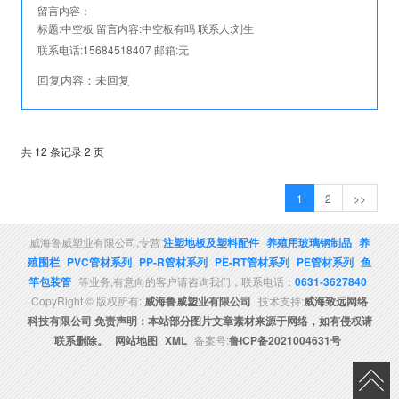
留言内容：
标题:
中空板
留言内容:
中空板有吗
联系人:
刘生
联系电话:
15684518407
邮箱:
无
回复内容：
未回复
共 12 条记录 2 页
1
2
>>
威海鲁威塑业有限公司,专营
注塑地板及塑料配件
养殖用玻璃钢制品
养
殖围栏
PVC管材系列
PP-R管材系列
PE-RT管材系列
PE管材系列
鱼
竿包装管
等业务,有意向的客户请咨询我们，联系电话：
0631-3627840
CopyRight © 版权所有:
威海鲁威塑业有限公司
技术支持:
威海致远网络
科技有限公司 免责声明：本站部分图片文章素材来源于网络，如有侵权请
联系删除。
网站地图
XML
备案号:
鲁ICP备2021004631号