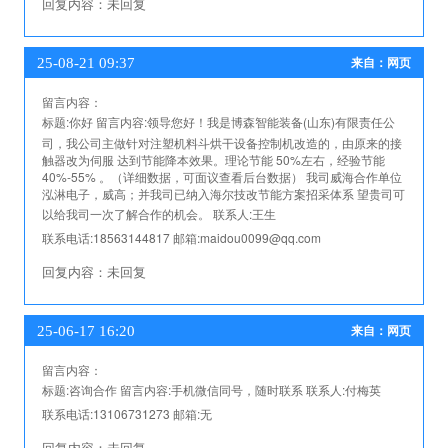
回复内容：
未回复
25-08-21 09:37
来自：网页
留言内容：
标题:
你好
留言内容:
领导您好！我是博森智能装备(山东)有限责任公
司，我公司主做针对注塑机料斗烘干设备控制机改造的，由原来的接
触器改为伺服 达到节能降本效果。理论节能 50%左右，经验节能
40%-55% 。（详细数据，可面议查看后台数据） 我司威海合作单位
泓淋电子，威高；并我司已纳入海尔技改节能方案招采体系 望贵司可
以给我司一次了解合作的机会。
联系人:
王生
联系电话:
18563144817
邮箱:
maidou0099@qq.com
回复内容：
未回复
25-06-17 16:20
来自：网页
留言内容：
标题:
咨询合作
留言内容:
手机微信同号，随时联系
联系人:
付梅英
联系电话:
13106731273
邮箱:
无
回复内容：
未回复