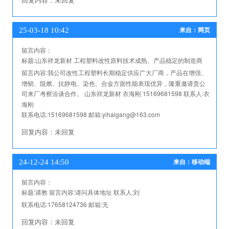
25-03-18 10:42
来自：网页
留言内容：
标题:
山东祥龙新材 工程塑料改性原料技术成熟、产品稳定的制造商
留言内容:
我公司改性工程塑料长期稳定供应广大厂商，产品在增强、
增韧、阻燃、抗静电、染色、合金方面性能表现优异，隆重邀请贵公
司来厂考察洽谈合作。 山东祥龙新材 衣海刚 15169681598
联系人:
衣
海刚
联系电话:
15169681598
邮箱:
yihaigang@163.com
回复内容：
未回复
24-12-24 14:50
来自：移动端
留言内容：
标题:
请教
留言内容:
请问具体地址
联系人:
刘
联系电话:
17658124736
邮箱:
无
回复内容：
未回复