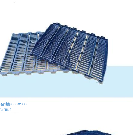
猪地板600X500
暂无简介