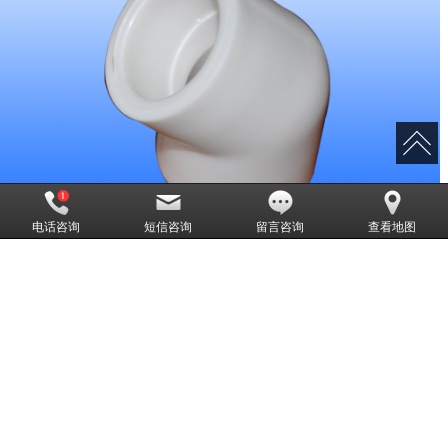
电话咨询
短信咨询
留言咨询
查看地图
5度弯头
暂无简介