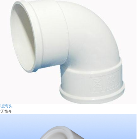
0度弯头
暂无简介