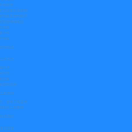
竿包装管
乳型沥青防水材料
塑地板及塑料配件
殖用玻璃钢制品
VC墙板
塑小件
外地板
新闻动态
公司实力
储环境
间环境
验设备
验室样品室
工程案例
件、管材工程案例
殖配件工程案例
联系我们
留言反馈