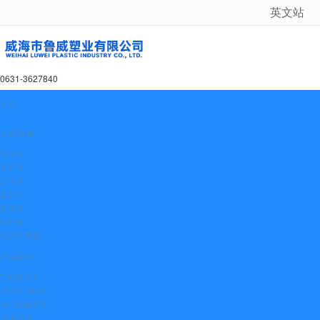
英文站
很遗憾，因您的浏览器版本过低导致无法获得最佳浏览体验，推荐下载安装谷歌浏览器！
0631-3627840
首页
走进鲁威
司介绍
业资质
公环境
业文化
业详情
织构架
品360°视频
产品展示
VC管材系列
P-R管材系列
E-RT管材系列
E管材系列