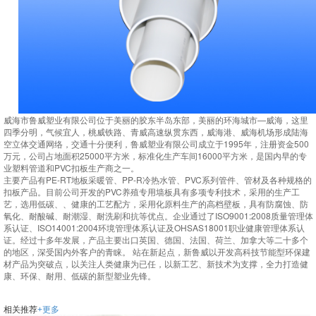
威海市鲁威塑业有限公司位于美丽的胶东半岛东部，美丽的环海城市—威海，这里
四季分明，气候宜人，桃威铁路、青威高速纵贯东西，威海港、威海机场形成陆海
空立体交通网络，交通十分便利，鲁威塑业有限公司成立于1995年，注册资金500
万元，公司占地面积25000平方米，标准化生产车间16000平方米，是国内早的专
业塑料管道和PVC扣板生产商之一。
主要产品有PE-RT地板采暖管、PP-R冷热水管、PVC系列管件、管材及各种规格的
扣板产品。目前公司开发的PVC养殖专用墙板具有多项专利技术，采用的生产工
艺，选用低碳、、健康的工艺配方，采用化原料生产的高档壁板，具有防腐蚀、防
氧化、耐酸碱、耐潮湿、耐洗刷和抗等优点。企业通过了ISO9001:2008质量管理体
系认证、ISO14001:2004环境管理体系认证及OHSAS18001职业健康管理体系认
证。经过十多年发展，产品主要出口英国、德国、法国、荷兰、加拿大等二十多个
的地区，深受国内外客户的青睐。 站在新起点，新鲁威以开发高科技节能型环保建
材产品为突破点，以关注人类健康为已任，以新工艺、新技术为支撑，全力打造健
康、环保、耐用、低碳的新型塑业先锋。
相关推荐
+更多