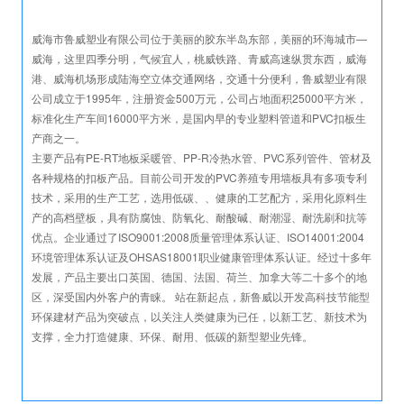
威海市鲁威塑业有限公司位于美丽的胶东半岛东部，美丽的环海城市—
威海，这里四季分明，气候宜人，桃威铁路、青威高速纵贯东西，威海
港、威海机场形成陆海空立体交通网络，交通十分便利，鲁威塑业有限
公司成立于1995年，注册资金500万元，公司占地面积25000平方米，
标准化生产车间16000平方米，是国内早的专业塑料管道和PVC扣板生
产商之一。
主要产品有PE-RT地板采暖管、PP-R冷热水管、PVC系列管件、管材及
各种规格的扣板产品。目前公司开发的PVC养殖专用墙板具有多项专利
技术，采用的生产工艺，选用低碳、、健康的工艺配方，采用化原料生
产的高档壁板，具有防腐蚀、防氧化、耐酸碱、耐潮湿、耐洗刷和抗等
优点。企业通过了ISO9001:2008质量管理体系认证、ISO14001:2004
环境管理体系认证及OHSAS18001职业健康管理体系认证。经过十多年
发展，产品主要出口英国、德国、法国、荷兰、加拿大等二十多个的地
区，深受国内外客户的青睐。 站在新起点，新鲁威以开发高科技节能型
环保建材产品为突破点，以关注人类健康为已任，以新工艺、新技术为
支撑，全力打造健康、环保、耐用、低碳的新型塑业先锋。