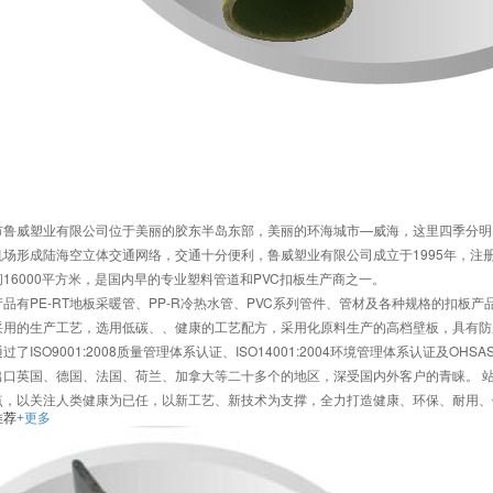
市鲁威塑业有限公司位于美丽的胶东半岛东部，美丽的环海城市—威海，这里四季分明
场形成陆海空立体交通网络，交通十分便利，鲁威塑业有限公司成立于1995年，注册资
16000平方米，是国内早的专业塑料管道和PVC扣板生产商之一。
品有PE-RT地板采暖管、PP-R冷热水管、PVC系列管件、管材及各种规格的扣板
采用的生产工艺，选用低碳、、健康的工艺配方，采用化原料生产的高档壁板，具有防
过了ISO9001:2008质量管理体系认证、ISO14001:2004环境管理体系认证及O
出口英国、德国、法国、荷兰、加拿大等二十多个的地区，深受国内外客户的青睐。 
点，以关注人类健康为已任，以新工艺、新技术为支撑，全力打造健康、环保、耐用、
推荐
+更多