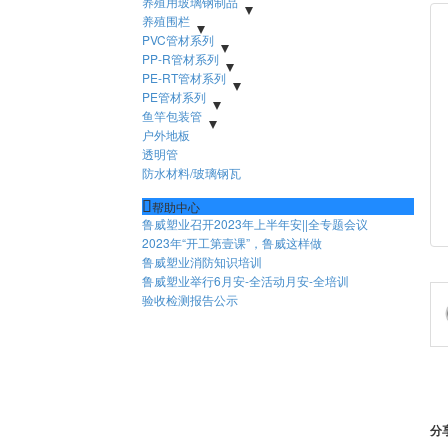
- 注塑地板
养殖用玻璃钢制品
- 注塑配件
- 阻燃地板
- 玻璃钢支撑
养殖围栏
- 玻璃钢其他型材
- PVC板材
PVC管材系列
- pvc型材
- 异型材
- pp板
- PVC排水管|PVC给水管
PP-R管材系列
- PP-R冷热水管
PE-RT管材系列
- PE-RT耐热聚乙烯管道系统（地暖）
PE管材系列
- HDPE给水管
鱼竿包装管
- PVC圆管系列
户外地板
- PVC异型管系列
- PVC发泡管系列
- PP管系列
透明管
- 鱼竿管盖子
- PC管套
防水材料/玻璃钢瓦

帮助中心
鲁威塑业召开2023年上半年安||全专题会议
2023年“开工第壹课”，鲁威这样做
鲁威塑业消防知识培训
鲁威塑业举行6月安-全活动月安-全培训
验收检测报告公示
分