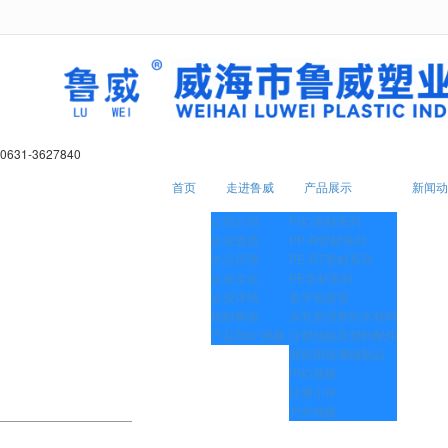
很遗憾，因您的浏览器版本过低导致
0631-3627840
首页
走进鲁威
产品展示
新闻动
公司介绍
PVC管材系列
企业资质
PP-R管材系列
办公环境
PE-RT管材系列
企业文化
PE管材系列
企业详情
鱼竿包装管
组织构架
水乳型沥青防水材料
产品360°视频
注塑地板及塑料配件
养殖用玻璃钢制品
PVC墙板
注塑小件
户外地板