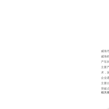
威海
威海机
产车间
主要产
术，
企业通
主要
突破
相关