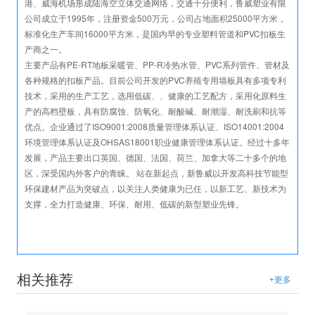
港、威海机场形成陆海空立体交通网络，交通十分便利，鲁威塑业有限
公司成立于1995年，注册资金500万元，公司占地面积25000平方米，
标准化生产车间16000平方米，是国内早的专业塑料管道和PVC扣板生
产商之一。
主要产品有PE-RT地板采暖管、PP-R冷热水管、PVC系列管件、管材及
各种规格的扣板产品。目前公司开发的PVC养殖专用墙板具有多项专利
技术，采用的生产工艺，选用低碳、、健康的工艺配方，采用化原料生
产的高档壁板，具有防腐蚀、防氧化、耐酸碱、耐潮湿、耐洗刷和抗等
优点。企业通过了ISO9001:2008质量管理体系认证、ISO14001:2004
环境管理体系认证及OHSAS18001职业健康管理体系认证。经过十多年
发展，产品主要出口英国、德国、法国、荷兰、加拿大等二十多个的地
区，深受国内外客户的青睐。 站在新起点，新鲁威以开发高科技节能型
环保建材产品为突破点，以关注人类健康为已任，以新工艺、新技术为
支撑，全力打造健康、环保、耐用、低碳的新型塑业先锋。
相关推荐
+更多